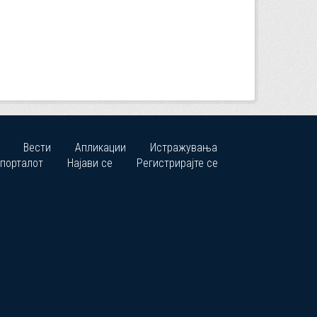
Вести
Апликации
Истражувања
 порталот
Најави се
Регистрирајте се