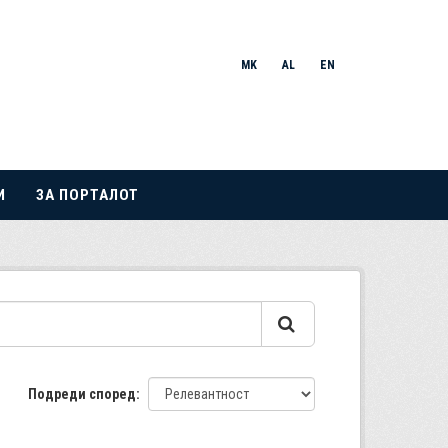
MK
AL
EN
И
ЗА ПОРТАЛОТ
Подреди според