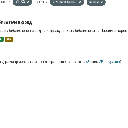
рмати:
XLSX
Тагови:
истражувања
книга
блиотечен фонд
та на библиотечен фонд на истражувачката библиотека на Паралментарен 
SX
CSV
вој регистар можете исто така да пристапите со помош на
API
(види
API документи
)