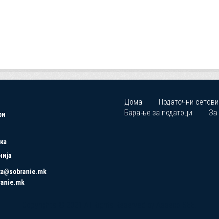
Дома
Податочни сетови
Барање за податоци
За
ри
ка
нија
ta@sobranie.mk
ranie.mk
Copyrights © 2021 All Rights Reserved by Asseco SEE.