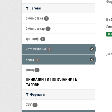
Фо
Тагови
библиотека
1
Би
Лис
библиотекар
1
XL
донација
1
истражувања
1
До о
книга
1
фонд
1
ПРИКАЖИ ГИ ПОПУЛАРНИТЕ
ТАГОВИ
Формати
CSV
1