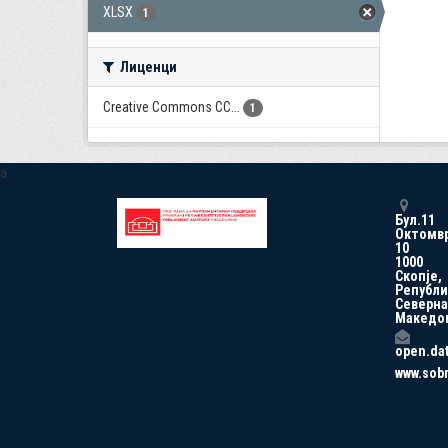
XLSX
1
Лиценци
Creative Commons CC...
1
a
Бул.11
Октомв
10
1000
Скопје,
Републи
Северна
Македо
open.da
www.sob