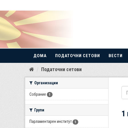
ДОМА
ПОДАТОЧНИ СЕТОВИ
ВЕСТИ
Прескокнете
Податочни сетови
до
содржина
Организации
Собрание
1
Групи
1
Парламентарен институт
1